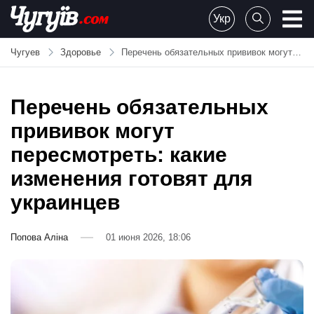
Skip
Укр
to
Chuguiv
content
Чугуев
Здоровье
Перечень обязательных прививок могут пересмотреть: какие изменения готовят для украинцев
Перечень обязательных
прививок могут
пересмотреть: какие
изменения готовят для
украинцев
Попова Аліна
01 июня 2026, 18:06