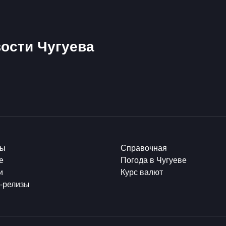
ости Чугуева
ты
Справочная
е
Погода в Чугуеве
и
Курс валют
-релизы