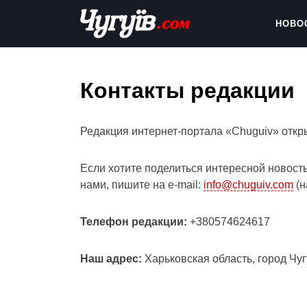
Skip
to
НОВО
content
Chuguiv
Контакты редакции
Редакция интернет-портала «Chuguiv» откры
Если хотите поделиться интересной новост
нами, пишите на e-mail:
info@chuguiv.com
(н
Телефон редакции:
+380574624617
Наш адрес:
Харьковская область, город Чуг