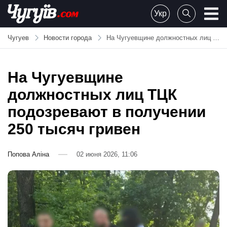
Skip
Укр
to
Chuguiv
content
Чугуев
Новости города
На Чугуевщине должностных лиц ТЦК подозревают в получении 250 тысяч гривен
На Чугуевщине
должностных лиц ТЦК
подозревают в получении
250 тысяч гривен
Попова Аліна
02 июня 2026, 11:06