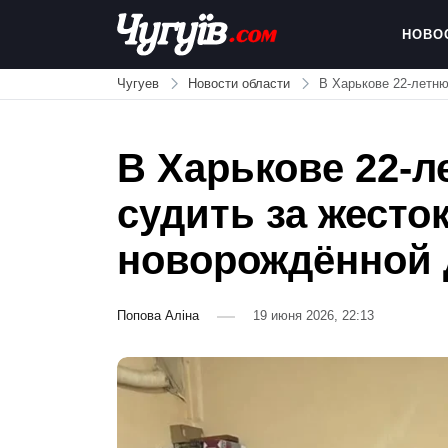
Skip
to
НОВО
content
Chuguiv
Чугуев
Новости области
В Харькове 22-летн
В Харькове 22-л
судить за жесто
новорождённой
Попова Аліна
19 июня 2026, 22:13