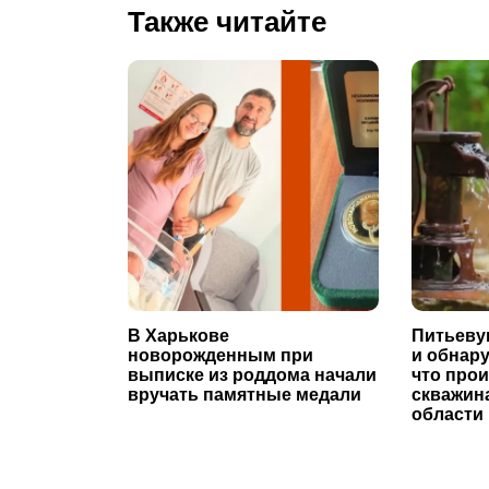
Также читайте
В Харькове
Питьеву
новорожденным при
и обнар
выписке из роддома начали
что про
вручать памятные медали
скважин
области