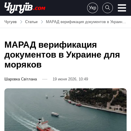
Skip
Укр
to
Chuguiv
content
Чугуев
Статьи
МАРАД верификация документов в Украине для моряков
МАРАД верификация
документов в Украине для
моряков
Шаровка Світлана
19 июня 2026, 10:49