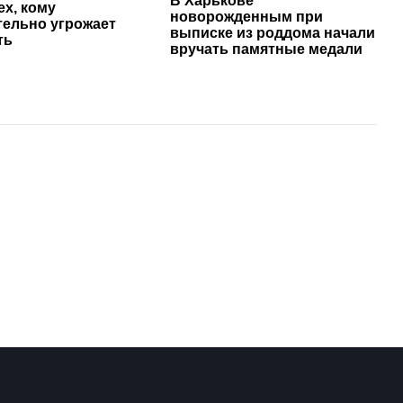
В Харькове
ех, кому
новорожденным при
тельно угрожает
выписке из роддома начали
ть
вручать памятные медали