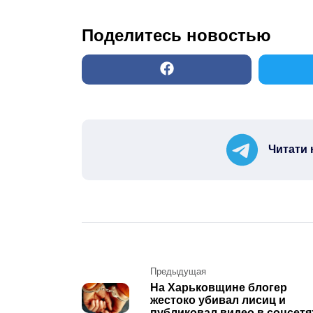
Поделитесь новостью
Читати 
Post
Предыдущая
На Харьковщине блогер
navigation
жестоко убивал лисиц и
публиковал видео в соцсетя