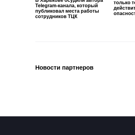
В Харькове осудили автора
только т
Telegram-канала, который
действи
публиковал места работы
опаснос
сотрудников ТЦК
Новости партнеров