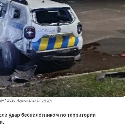
ілу / фото Національна поліція
сли удар беспилотником по территории
и.