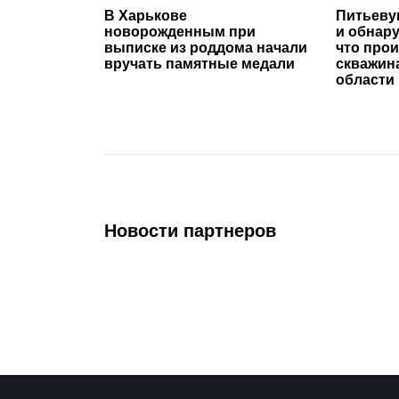
В Харькове
Питьеву
новорожденным при
и обнар
выписке из роддома начали
что про
вручать памятные медали
скважин
области
Новости партнеров