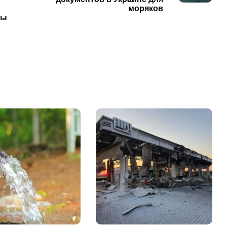
моряков
мы