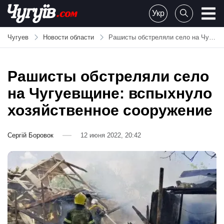
Skip
Укр
to
Chuguiv
content
Чугуев
Новости области
Рашисты обстреляли село на Чугуевщине: вспыхнуло хозяйственное сооружение
Рашисты обстреляли село
на Чугуевщине: вспыхнуло
хозяйственное сооружение
Сергій Боровок
12 июня 2022, 20:42