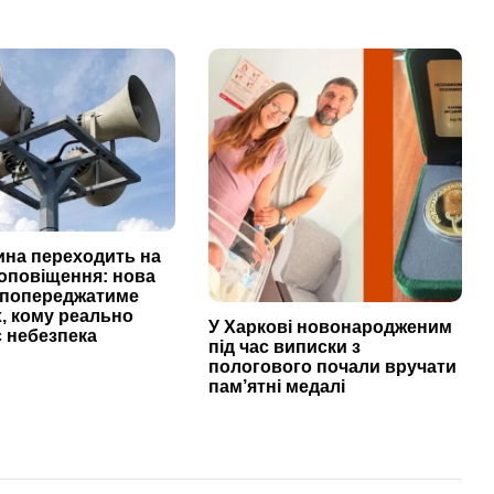
ина переходить на
оповіщення: нова
 попереджатиме
, кому реально
У Харкові новонародженим
 небезпека
під час виписки з
пологового почали вручати
пам’ятні медалі