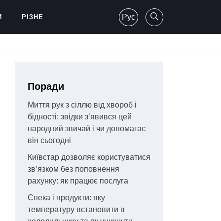
Рус
И
РІЗНЕ
Поради
Миття рук з сіллю від хвороб і
бідності: звідки з’явився цей
народний звичай і чи допомагає
він сьогодні
Київстар дозволяє користуватися
зв’язком без поповнення
рахунку: як працює послуга
Спека і продукти: яку
температуру встановити в