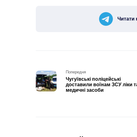
Читати 
Post
Попередня
Чугуївські поліцейські
navigation
доставили воїнам ЗСУ ліки т
медичні засоби