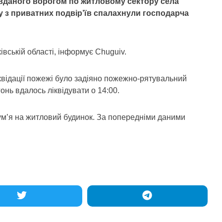
завданого ворогом по житловому сектору села
у з приватних подвір’їв спалахнули господарча
вській області, інформує Chuguiv.
квідації пожежі було задіяно пожежно-рятувальний
онь вдалось ліквідувати о 14:00.
м’я на житловий будинок. За попередніми даними