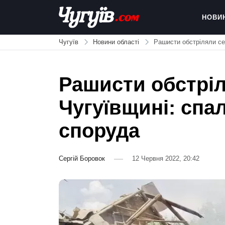
Skip
to
НОВИ
content
Chuguiv
Чугуїв
Новини області
Рашисти обстріляли се
Рашисти обстріл
Чугуївщині: спа
споруда
Сергій Боровок
12 Червня 2022, 20:42