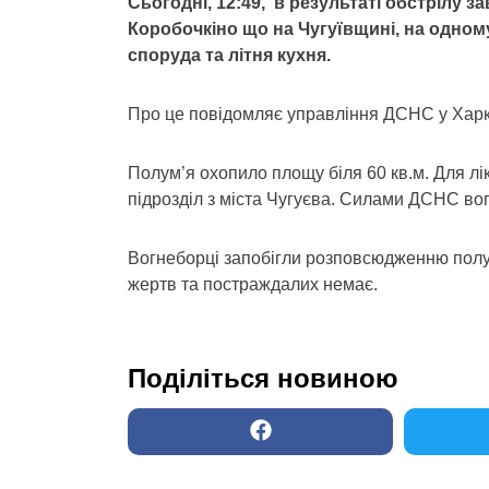
Сьогодні, 12:49, в результаті обстрілу 
Коробочкіно що на Чугуївщині, на одном
споруда та літня кухня.
Про це повідомляє управління ДСНС у Харкі
Полум’я охопило площу біля 60 кв.м. Для лі
підрозділ з міста Чугуєва. Силами ДСНС вог
Вогнеборці запобігли розповсюдженню полу
жертв та постраждалих немає.
Поділіться новиною