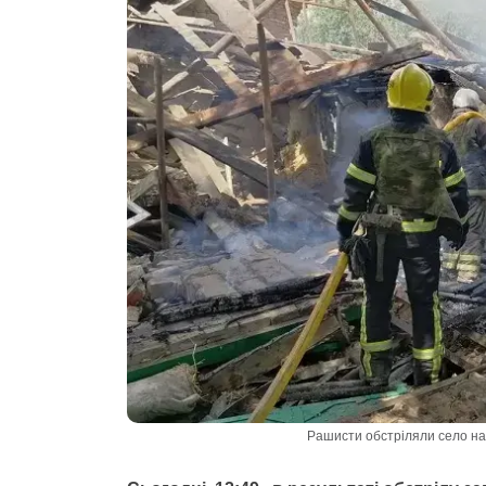
Рашисти обстріляли село на