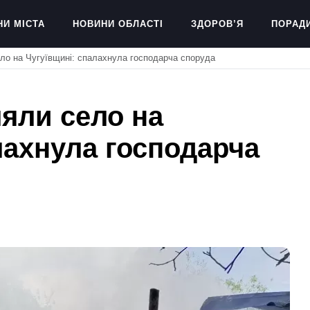
НИ МІСТА
НОВИНИ ОБЛАСТІ
ЗДОРОВ’Я
ПОРАД
ло на Чугуївщині: спалахнула господарча споруда
яли село на
лахнула господарча