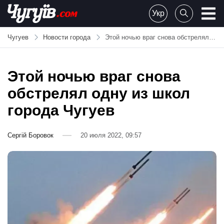
Skip
Укр
to
Chuguiv
content
Чугуев
Новости города
Этой ночью враг снова обстрелял одну из школ города Чугуев
Этой ночью враг снова
обстрелял одну из школ
города Чугуев
Сергій Боровок
20 июля 2022, 09:57