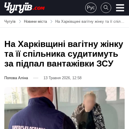
Skip
Рус
to
Chuguiv
content
Чугуїв
Новини міста
На Харківщині вагітну жінку та її спільника судитимуть за підпал вантажівки ЗСУ
На Харківщині вагітну жінку
та її спільника судитимуть
за підпал вантажівки ЗСУ
Попова Аліна
13 Травня 2026, 12:58