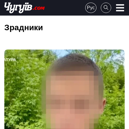
Skip
Рус
to
Chuguiv
content
Зрадники