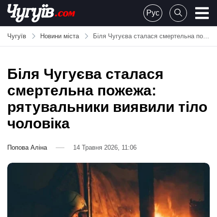
Skip
Рус
to
Chuguiv
content
Чугуїв
Новини міста
Біля Чугуєва сталася смертельна пожежа: рятувальники виявили тіло чоловіка
Біля Чугуєва сталася
смертельна пожежа:
рятувальники виявили тіло
чоловіка
Попова Аліна
14 Травня 2026, 11:06