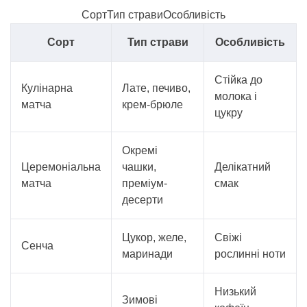
СортТип стравиОсобливість
Сорт
Тип страви
Особливість
Стійка до
Кулінарна
Лате, печиво,
молока і
матча
крем-брюле
цукру
Окремі
Церемоніальна
чашки,
Делікатний
матча
преміум-
смак
десерти
Цукор, желе,
Свіжі
Сенча
маринади
рослинні ноти
Низький
Зимові