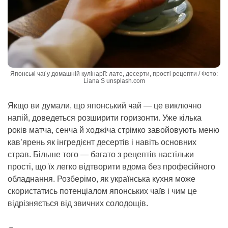
Японські чаї у домашній кулінарії: лате, десерти, прості рецепти / Фото:
Liana S unsplash.com
Якщо ви думали, що японський чай — це виключно
напій, доведеться розширити горизонти. Уже кілька
років матча, сенча й ходжіча стрімко завойовують меню
кав’ярень як інгредієнт десертів і навіть основних
страв. Більше того — багато з рецептів настільки
прості, що їх легко відтворити вдома без професійного
обладнання. Розберімо, як українська кухня може
скористатись потенціалом японських чаїв і чим це
відрізняється від звичних солодощів.