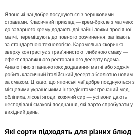
Японські чаї добре поєднуються з вершковими
стравами. Класичний приклад — крем-брюле з матчею:
до заварного крему додають дві чайні ложки просіяної
матчі, перемішують до повного розчинення, запікають
за стандартною технологією. Карамельна скоринка
зверху контрастує з трав’янистою глибиною смаку —
ефект справжнього ресторанного десерту вдома.
Аналогічно з пана-котою: додавання матчі або ходжічі
робить класичний італійський десерт абсолютно новим
за смаком. Цікаво, що японські чаї добре поєднуються з
місцевими українськими інгредієнтами: гречаний мед,
обліпиха, лісові ягоди, козячий сир — усі вони дають
несподівані смакові поєднання, які варто спробувати у
вихідний день.
Які сорти підходять для різних блюд