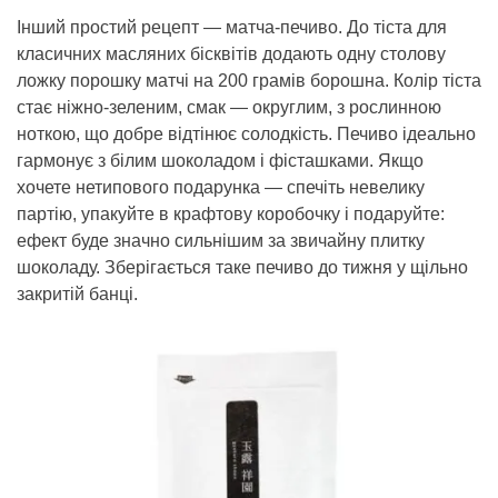
Інший простий рецепт — матча-печиво. До тіста для
класичних масляних бісквітів додають одну столову
ложку порошку матчі на 200 грамів борошна. Колір тіста
стає ніжно-зеленим, смак — округлим, з рослинною
ноткою, що добре відтінює солодкість. Печиво ідеально
гармонує з білим шоколадом і фісташками. Якщо
хочете нетипового подарунка — спечіть невелику
партію, упакуйте в крафтову коробочку і подаруйте:
ефект буде значно сильнішим за звичайну плитку
шоколаду. Зберігається таке печиво до тижня у щільно
закритій банці.