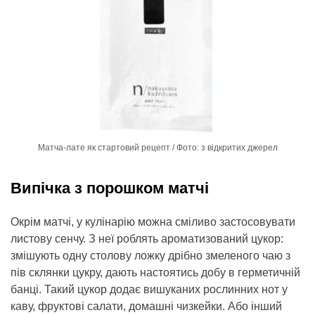
Матча-лате як стартовий рецепт / Фото: з відкритих джерел
Випічка з порошком матчі
Окрім матчі, у кулінарію можна сміливо застосовувати
листову сенчу. З неї роблять ароматизований цукор:
змішують одну столову ложку дрібно змеленого чаю з
пів склянки цукру, дають настоятись добу в герметичній
банці. Такий цукор додає вишуканих рослинних нот у
каву, фруктові салати, домашні чизкейки. Або інший