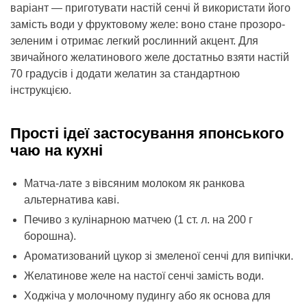
варіант — приготувати настій сенчі й використати його
замість води у фруктовому желе: воно стане прозоро-
зеленим і отримає легкий рослинний акцент. Для
звичайного желатинового желе достатньо взяти настій
70 градусів і додати желатин за стандартною
інструкцією.
Прості ідеї застосування японського
чаю на кухні
Матча-лате з вівсяним молоком як ранкова
альтернатива каві.
Печиво з кулінарною матчею (1 ст. л. на 200 г
борошна).
Ароматизований цукор зі змеленої сенчі для випічки.
Желатинове желе на настої сенчі замість води.
Ходжіча у молочному пудингу або як основа для