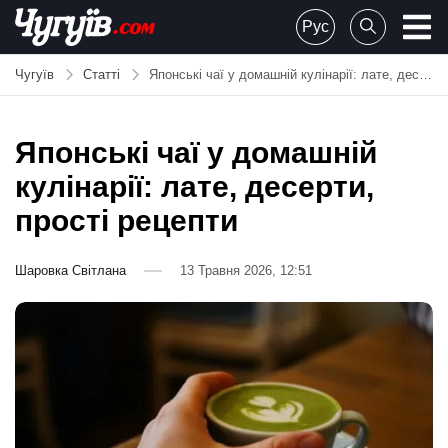
Skip
Рус
to
Chuguiv
content
Чугуїв
Статті
Японські чаї у домашній кулінарії: лате, десерти, прості рецепти
Японські чаї у домашній
кулінарії: лате, десерти,
прості рецепти
Шаровка Світлана
13 Травня 2026, 12:51