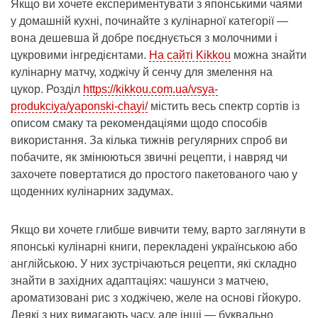
Якщо ви хочете експериментувати з японськими чаями
у домашній кухні, починайте з кулінарної категорії —
вона дешевша й добре поєднується з молочними і
цукровими інгредієнтами.
На сайті Kikkou
можна знайти
кулінарну матчу, ходжічу й сенчу для змелення на
цукор. Розділ
https://kikkou.com.ua/vsya-
produkciya/yaponski-chayi/
містить весь спектр сортів із
описом смаку та рекомендаціями щодо способів
використання. За кілька тижнів регулярних спроб ви
побачите, як змінюються звичні рецепти, і навряд чи
захочете повертатися до простого пакетованого чаю у
щоденних кулінарних задумах.
Якщо ви хочете глибше вивчити тему, варто заглянути в
японські кулінарні книги, перекладені українською або
англійською. У них зустрічаються рецепти, які складно
знайти в західних адаптаціях: чашунси з матчею,
ароматизовані рис з ходжічею, желе на основі гйокуро.
Деякі з них вимагають часу, але інші — буквально