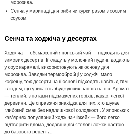
морозива.
Сенча у маринаді для риби чи курки разом з соєвим
соусом.
Сенча та ходжіча у десертах
Ходжіча — обсмажений японський чай — підходить для
зимових десертів. Її кладуть у молочний пудинг, додають
у соус карамелі, використовують як основу для
морозива. Завдяки термообробці у ходжічі мало
кофеїну, тож десерти на її основі підходять навіть дітям
і людям, що уникають збуджуючих напоїв на ніч. Аромат
— теплий, з нотами підсмажених горіхів, какао, легкої
деревини. Це справжня знахідка для тих, хто шукає
глибокий смак без надлишкової солодкості. У японських
кав’ярнях популярний ходжіча-чізкейк — його легко
відтворити вдома, додавши дві столові ложки настою
до базового рецепта.