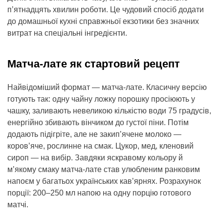
п’ятнадцять хвилин роботи. Це чудовий спосіб додати
до домашньої кухні справжньої екзотики без значних
витрат на спеціальні інгредієнти.
Матча-лате як стартовий рецепт
Найвідоміший формат — матча-лате. Класичну версію
готують так: одну чайну ложку порошку просіюють у
чашку, заливають невеликою кількістю води 75 градусів,
енергійно збивають вінчиком до густої піни. Потім
додають підігріте, але не закип’ячене молоко —
коров’яче, рослинне на смак. Цукор, мед, кленовий
сироп — на вибір. Завдяки яскравому кольору й
м’якому смаку матча-лате став улюбленим ранковим
напоєм у багатьох українських кав’ярнях. Розрахунок
порції: 200–250 мл напою на одну порцію готового
матчі.