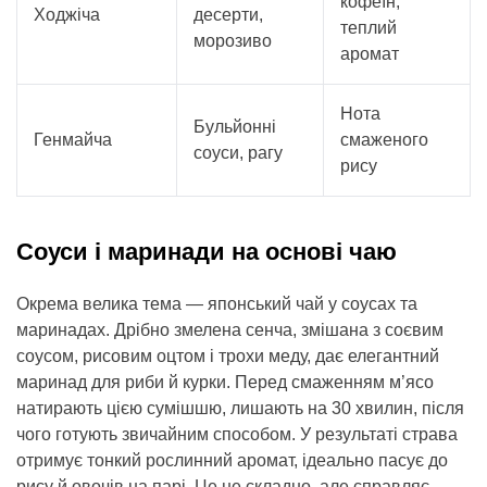
кофеїн,
Ходжіча
десерти,
теплий
морозиво
аромат
Нота
Бульйонні
Генмайча
смаженого
соуси, рагу
рису
Соуси і маринади на основі чаю
Окрема велика тема — японський чай у соусах та
маринадах. Дрібно змелена сенча, змішана з соєвим
соусом, рисовим оцтом і трохи меду, дає елегантний
маринад для риби й курки. Перед смаженням м’ясо
натирають цією сумішшю, лишають на 30 хвилин, після
чого готують звичайним способом. У результаті страва
отримує тонкий рослинний аромат, ідеально пасує до
рису й овочів на парі. Це не складно, але справляє