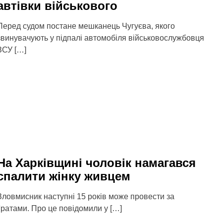
автівки військового
Перед судом постане мешканець Чугуєва, якого
звинувачують у підпалі автомобіля військовослужбовця
ЗСУ […]
На Харківщині чоловік намагався
спалити жінку живцем
Зловмисник наступні 15 років може провести за
ґратами. Про це повідомили у […]