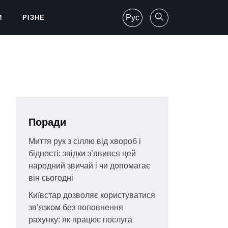
Рус
И
РІЗНЕ
Поради
Миття рук з сіллю від хвороб і
бідності: звідки з’явився цей
народний звичай і чи допомагає
він сьогодні
Київстар дозволяє користуватися
зв’язком без поповнення
рахунку: як працює послуга