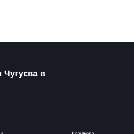
и Чугуєва в
ди
Довідкова