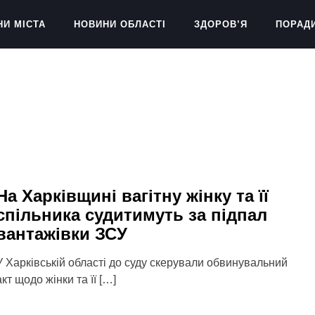
НИ МІСТА
НОВИНИ ОБЛАСТІ
ЗДОРОВ’Я
ПОРАД
На Харківщині вагітну жінку та її
спільника судитимуть за підпал
вантажівки ЗСУ
У Харківській області до суду скерували обвинувальний
акт щодо жінки та її […]