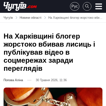
Skip
Рус
to
Chuguiv
content
Чугуїв
Новини області
На Харківщині блогер жорстоко вбивав лисиць і публікував відео в соцмережах заради переглядів
На Харківщині блогер
жорстоко вбивав лисиць і
публікував відео в
соцмережах заради
переглядів
Попова Аліна
30 Травня 2026, 11:36