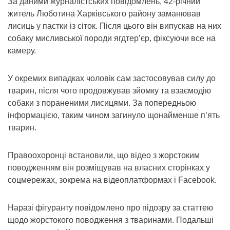
За даними журналістських повідомлень, 42-річний
житель Люботина Харківського району заманював
лисиць у пастки із сіток. Після цього він випускав на них
собаку мисливської породи ягдтер’єр, фіксуючи все на
камеру.
У окремих випадках чоловік сам застосовував силу до
тварин, після чого продовжував зйомку та взаємодію
собаки з пораненими лисицями. За попередньою
інформацією, таким чином загинуло щонайменше п’ять
тварин.
Правоохоронці встановили, що відео з жорстоким
поводженням він розміщував на власних сторінках у
соцмережах, зокрема на відеоплатформах і Facebook.
Наразі фігуранту повідомлено про підозру за статтею
щодо жорстокого поводження з тваринами. Подальші