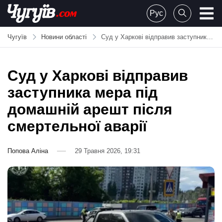
Skip
Рус
to
Chuguiv
content
Чугуїв
Новини області
Суд у Харкові відправив заступника мера під домашній арешт після смертельної аварії
Суд у Харкові відправив
заступника мера під
домашній арешт після
смертельної аварії
Попова Аліна
29 Травня 2026, 19:31