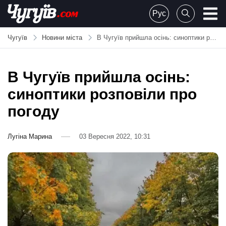
Skip
Рус
to
Chuguiv
content
Чугуїв
Новини міста
В Чугуїв прийшла осінь: синоптики розповіли про погоду
В Чугуїв прийшла осінь:
синоптики розповіли про
погоду
Лугіна Марина
03 Вересня 2022, 10:31