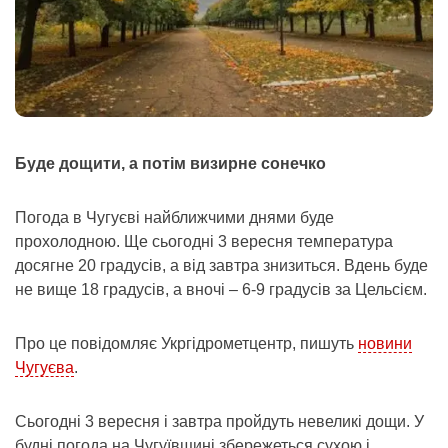
Буде дощити, а потім визирне сонечко
Погода в Чугуєві найближчими днями буде
прохолодною. Ще сьогодні 3 вересня температура
досягне 20 градусів, а від завтра знизиться. Вдень буде
не вище 18 градусів, а вночі – 6-9 градусів за Цельсієм.
Про це повідомляє Укргідрометцентр, пишуть
новини
Чугуєва
.
Сьогодні 3 вересня і завтра пройдуть невеликі дощи. У
будні погода на Чугуївщині збережеться сухою і