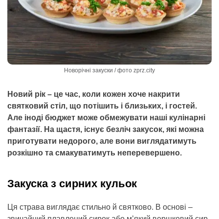
Новорічні закуски / фото zprz.city
Новий рік – це час, коли кожен хоче накрити
святковий стіл, що потішить і близьких, і гостей.
Але іноді бюджет може обмежувати наші кулінарні
фантазії. На щастя, існує безліч закусок, які можна
приготувати недорого, але вони виглядатимуть
розкішно та смакуватимуть неперевершено.
Закуска з сирних кульок
Ця страва виглядає стильно й святково. В основі –
звичайний плавлений сирок або м’який вершковий сир.