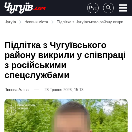
Skip
Рус
to
Chuguiv
content
Чугуїв
Новини міста
Підлітка з Чугуївського району викрили у співпраці з російськими спецслужбами
Підлітка з Чугуївського
району викрили у співпраці
з російськими
спецслужбами
Попова Аліна
28 Травня 2026, 15:13