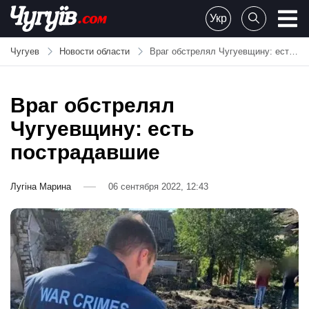
Skip
Укр
to
Chuguiv
content
Чугуев
Новости области
Враг обстрелял Чугуевщину: есть пострадавшие
Враг обстрелял
Чугуевщину: есть
пострадавшие
Лугіна Марина
06 сентября 2022, 12:43