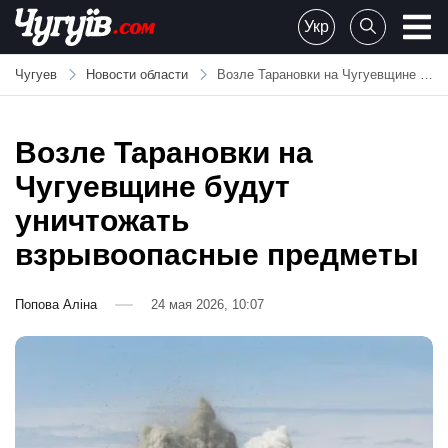
Skip
Укр
to
Chuguiv
content
Чугуев
Новости области
Возле Тарановки на Чугуевщине будут уничтожать взрывоопасные предметы
Возле Тарановки на
Чугуевщине будут
уничтожать
взрывоопасные предметы
Попова Аліна
24 мая 2026, 10:07