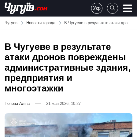
Skip
Укр
to
Chuguiv
content
Чугуев
Новости города
В Чугуеве в результате атаки дронов повреждены административные здания, предприятия и многоэтажки
В Чугуеве в результате
атаки дронов повреждены
административные здания,
предприятия и
многоэтажки
Попова Аліна
21 мая 2026, 10:27