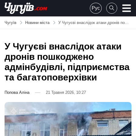
Skip
Рус
to
Chuguiv
content
Чугуїв
Новини міста
У Чугуєві внаслідок атаки дронів пошкоджено адмінбудівлі, підприємства та багатоповерхівки
У Чугуєві внаслідок атаки
дронів пошкоджено
адмінбудівлі, підприємства
та багатоповерхівки
Попова Аліна
21 Травня 2026, 10:27