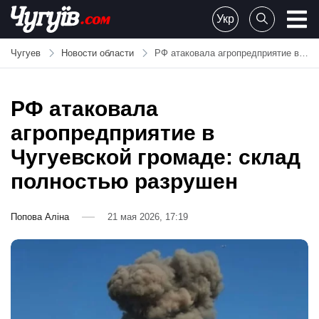
Skip
Укр
to
Chuguiv
content
Чугуев
Новости области
РФ атаковала агропредприятие в Чугуевской громаде: склад полностью разрушен
РФ атаковала
агропредприятие в
Чугуевской громаде: склад
полностью разрушен
Попова Аліна
21 мая 2026, 17:19