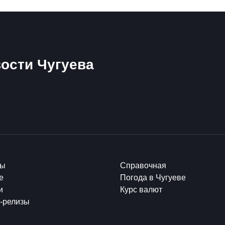
ости Чугуева
ты
Справочная
е
Погода в Чугуеве
и
Курс валют
-релизы