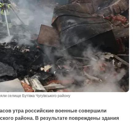
яли селище Бутівка Чугуївського району
часов утра российские военные совершили
ского района. В результате повреждены здания