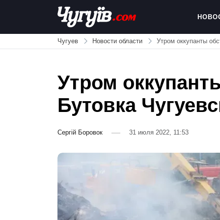
Skip
to
НОВО
content
Chuguiv
Чугуев
Новости области
Утром оккупанты обс
Утром оккупант
Бутовка Чугуевс
Сергій Боровок
31 июля 2022, 11:53