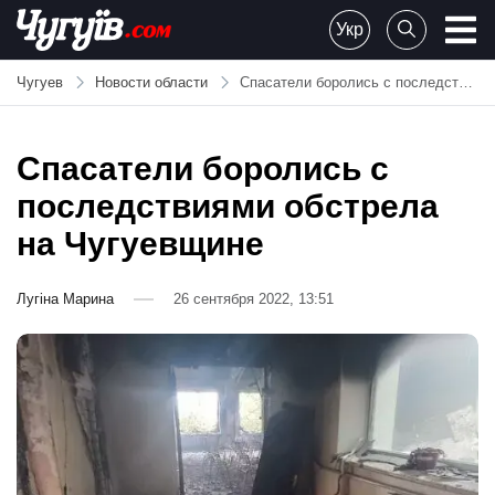
Skip
Укр
to
Chuguiv
content
Чугуев
Новости области
Спасатели боролись с последствиями обстрела на Чугуевщине
Спасатели боролись с
последствиями обстрела
на Чугуевщине
Лугіна Марина
26 сентября 2022, 13:51