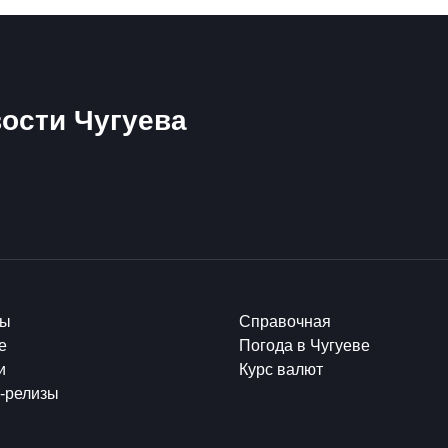
ости Чугуева
ты
Справочная
е
Погода в Чугуеве
и
Курс валют
-релизы