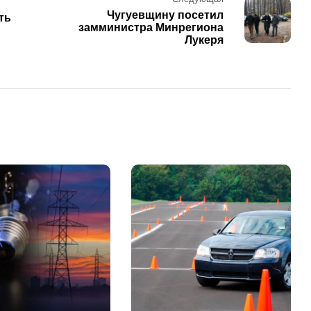
Чугуевщину посетил
ть
замминистра Минрегиона
Лукеря