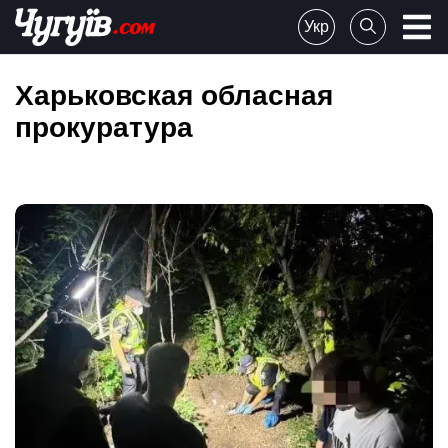
Skip
Укр
to
Chuguiv
content
Харьковская обласная
прокуратура