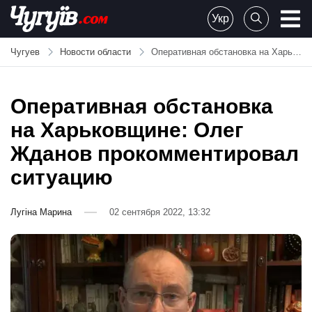
Skip
Укр
to
Chuguiv
content
Чугуев
Новости области
Оперативная обстановка на Харьковщине: Олег Жданов прокомментировал ситуацию
Оперативная обстановка
на Харьковщине: Олег
Жданов прокомментировал
ситуацию
Лугіна Марина
02 сентября 2022, 13:32