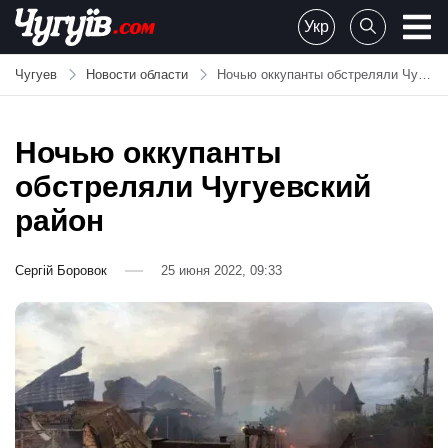
Skip
Укр
to
Chuguiv
content
Чугуев
Новости области
Ночью оккупанты обстреляли Чугуевский район
Ночью оккупанты
обстреляли Чугуевский
район
Сергій Боровок
25 июня 2022, 09:33