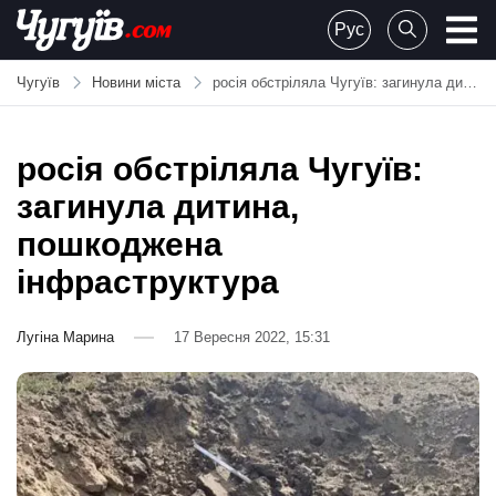
Skip
Рус
to
Chuguiv
content
Чугуїв
Новини міста
росія обстріляла Чугуїв: загинула дитина, пошкоджена інфраструктура
росія обстріляла Чугуїв:
загинула дитина,
пошкоджена
інфраструктура
Лугіна Марина
17 Вересня 2022, 15:31