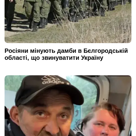
Росіяни мінують дамби в Бєлгородській
області, що звинуватити Україну