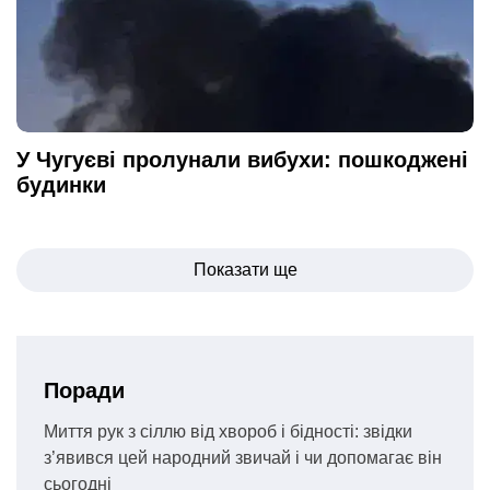
У Чугуєві пролунали вибухи: пошкоджені
будинки
Навігація
Показати ще
записів
Поради
Миття рук з сіллю від хвороб і бідності: звідки
з’явився цей народний звичай і чи допомагає він
сьогодні