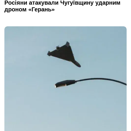
Росіяни атакували Чугуївщину ударним
дроном «Герань»