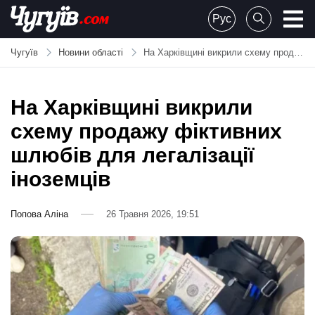
Skip
Рус
to
Chuguiv
content
Чугуїв
Новини області
На Харківщині викрили схему продажу фіктивних шлюбів для легалізації іноземців
На Харківщині викрили
схему продажу фіктивних
шлюбів для легалізації
іноземців
Попова Аліна
26 Травня 2026, 19:51