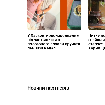
У Харкові новонародженим
Питну во
під час виписки з
знайшли
пологового почали вручати
сталося
пам’ятні медалі
Харківщ
Новини партнерів