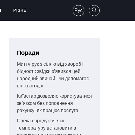
Рус
И
РІЗНЕ
Поради
Миття рук з сіллю від хвороб і
бідності: звідки з’явився цей
народний звичай і чи допомагає
він сьогодні
Київстар дозволяє користуватися
зв’язком без поповнення
рахунку: як працює послуга
Спека і продукти: яку
температуру встановити в