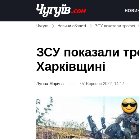
Skip
to
НОВИ
content
Chuguiv
Чугуїв
Новини області
ЗСУ показали трофеї, 
ЗСУ показали тро
Харківщині
Лугіна Марина
07 Вересня 2022, 14:17