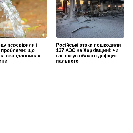
ду перевірили і
Російські атаки пошкодили
 проблеми: що
137 АЗС на Харківщині: чи
 на свердловинах
загрожує області дефіцит
ини
пального