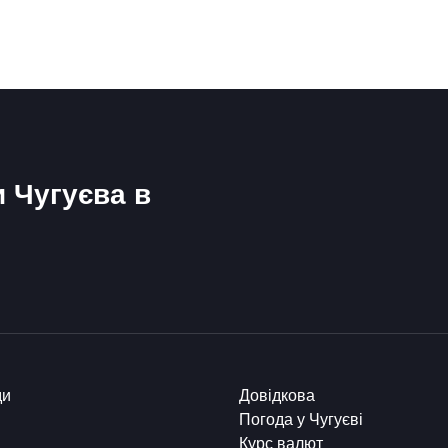
и Чугуєва в
ди
Довідкова
Погода у Чугуєві
Курс валют