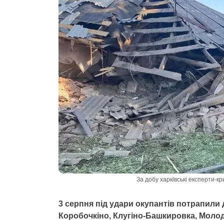
За добу харківські експерти-
3 серпня під удари окупантів потрапили 
Коробочкіно, Клугіно-Башкировка, Молод