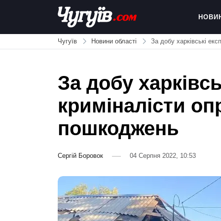
Skip
to
НОВИ
content
Chuguiv
Чугуїв
Новини області
За добу харківські ек
За добу харківсь
криміналісти оп
пошкоджень
Сергій Боровок
04 Серпня 2022, 10:53