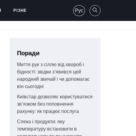
Рус
И
РІЗНЕ
Поради
Миття рук з сіллю від хвороб і
бідності: звідки з’явився цей
народний звичай і чи допомагає
він сьогодні
Київстар дозволяє користуватися
зв’язком без поповнення
рахунку: як працює послуга
Спека і продукти: яку
температуру встановити в