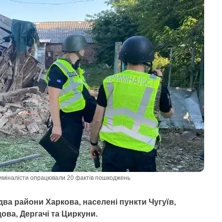
криміналісти опрацювали 20 фактів пошкоджень
два райони Харкова, населені пункти Чугуїв,
ова, Дергачі та Циркуни.