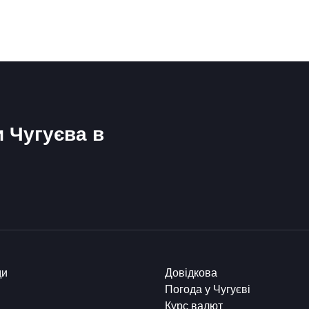
и Чугуєва в
ди
Довідкова
Погода у Чугуєві
Курс валют