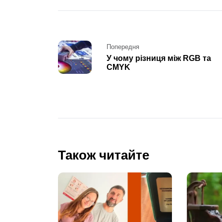
Post
Попередня
У чому різниця між RGB та
navigation
CMYK
Також читайте