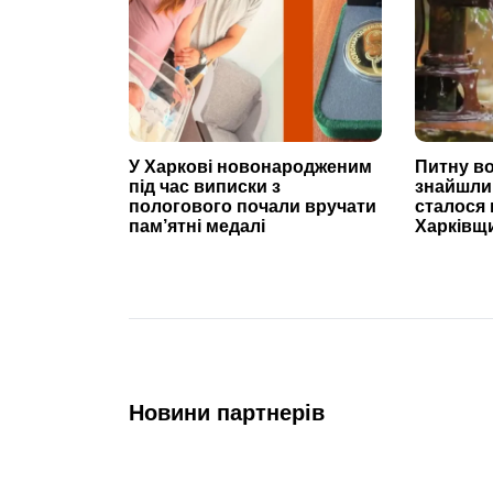
У Харкові новонародженим
Питну во
під час виписки з
знайшли
пологового почали вручати
сталося
пам’ятні медалі
Харківщ
Новини партнерів