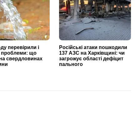
ду перевірили і
Російські атаки пошкодили
 проблеми: що
137 АЗС на Харківщині: чи
 на свердловинах
загрожує області дефіцит
ини
пального