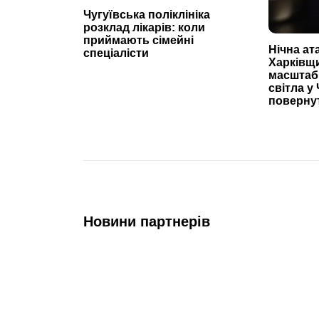
Чугуївська поліклініка
розклад лікарів: коли
приймають сімейні
Нічна ат
спеціалісти
Харківщ
масштаб
світла у 
повернут
Новини партнерів