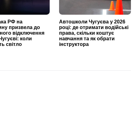
ака РФ на
Автошколи Чугуєва у 2026
ину призвела до
році: де отримати водійські
ного відключення
права, скільки коштує
Чугуєві: коли
навчання та як обрати
ь світло
інструктора