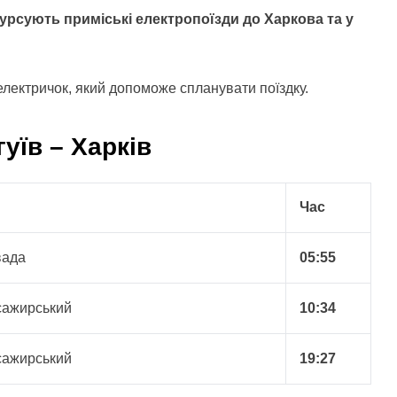
курсують приміські електропоїзди до Харкова та у
електричок, який допоможе спланувати поїздку.
уїв – Харків
Час
вада
05:55
сажирський
10:34
сажирський
19:27