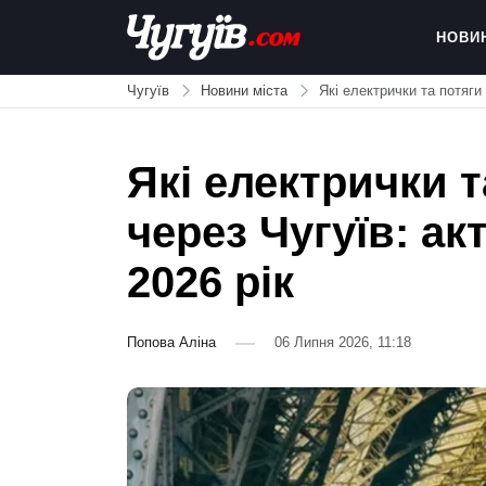
Skip
to
НОВИ
content
Chuguiv
Чугуїв
Новини міста
Які електрички та потяги
Які електрички 
через Чугуїв: а
2026 рік
Попова Аліна
06 Липня 2026, 11:18