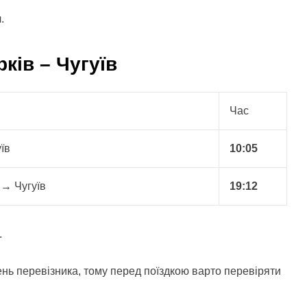
я
.
ків – Чугуїв
Час
їв
10:05
 → Чугуїв
19:12
.
нь перевізника, тому перед поїздкою варто перевіряти