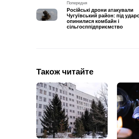
Post
Попередня
Російські дрони атакували
navigation
Чугуївський район: під удар
опинилися комбайн і
сільгосппідприємство
Також читайте