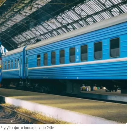
 Чугуїв / фото ілюстроване 24tv