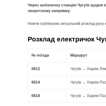
Через залізничну станцію Чугуїв щодня 
зворотному напрямку.
Нижче публікуємо актуальний розклад руху 
Розклад електричок Чуг
№ поїзда
Маршрут
6812
Чугуїв → Харків-Ле
6814
Чугуїв → Харків-Па
6818
Чугуїв → Харків-Па