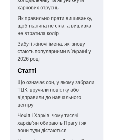
холодильнику та як уникнути
харчових отруєнь
Як правильно прати вишиванку,
щоб тканина не сіла, а вишивка
не втратила колір
Забуті жіночі імена, які знову
стають популярними в Україні у
2026 році
Статті
Що означає сон, у якому забрали
ТЦК, вручили повістку або
відправили до навчального
центру
Чехія і Харків: чому тисячі
харків’ян обирають Прагу і як
вони туди дістаються