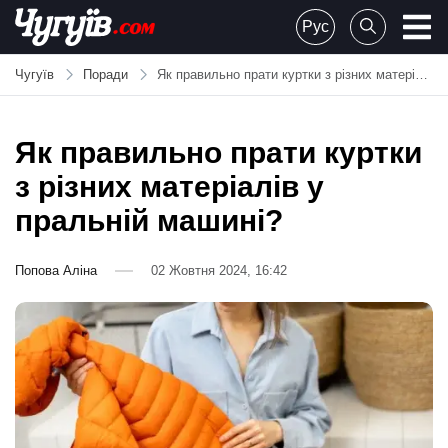
Skip
Рус
to
Chuguiv
content
Чугуїв
Поради
Як правильно прати куртки з різних матеріалів у пральній машині?
Як правильно прати куртки
з різних матеріалів у
пральній машині?
Попова Аліна
02 Жовтня 2024, 16:42