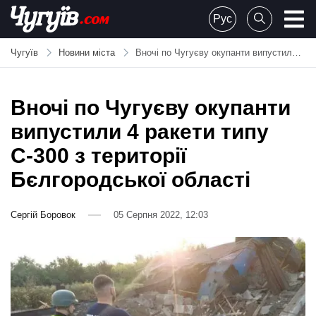
Skip
Рус
to
Chuguiv
content
Чугуїв
Новини міста
Вночі по Чугуєву окупанти випустили 4 ракети типу С-300 з території Бєлгородської області
Вночі по Чугуєву окупанти
випустили 4 ракети типу
С-300 з території
Бєлгородської області
Сергій Боровок
05 Серпня 2022, 12:03