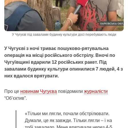
У Чугуєві під завалами будинку культури досі перебувають люди
У Чугуєві з ночі триває пошуково-рятувальна
операція на місці російського обстрілу. Вночі по
Чугуївщині вдарили 12 російських ракет. Під
завалами будинку культури опинилися 7 людей, 4 з
них вдалося врятувати.
Про це
новинам Чугуєва
повідомили
журналісти
“Об’єктив”.
«Тільки ми лягли, почали обстрілювати.
Думали, це як завжди. Тільки лягли – і на
тобі завалило. Мене врятували через 4-5