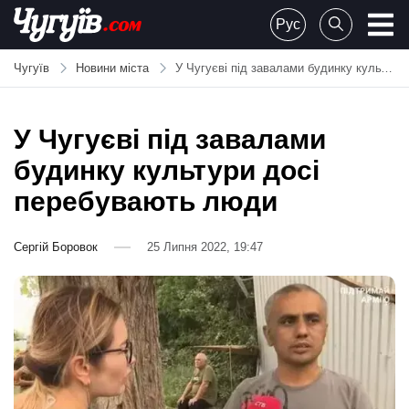
Skip
Рус
to
Chuguiv
content
Чугуїв
Новини міста
У Чугуєві під завалами будинку культури досі перебувають люди
У Чугуєві під завалами
будинку культури досі
перебувають люди
Сергій Боровок
25 Липня 2022, 19:47