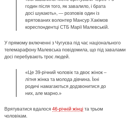
годин після того, як завалило, і брата
досі шукають», — розповів один із
врятованих волонтер Мансур Хакімов
кореспондентці СТБ Марії Малевській.
У прямому включенні з Чугуєва під час національного
телемарафону Малевська повідомила, що під завалами
досі перебувають троє людей.
«Це 39-річний чоловік та двоє жінок –
літня жінка та молода дівчина. Їхні
родичі намагаються додзвонитися до
них, але марно.»
Врятуватися вдалося
46-річній жінці
та трьом
чоловікам.