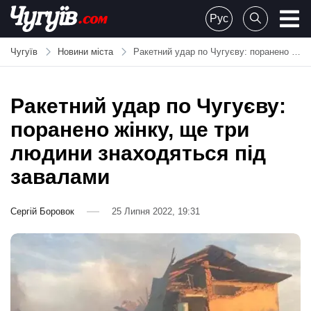
Skip
Рус
to
Chuguiv
content
Чугуїв
Новини міста
Ракетний удар по Чугуєву: поранено жінку, ще три людини знаходяться під завалами
Ракетний удар по Чугуєву:
поранено жінку, ще три
людини знаходяться під
завалами
Сергій Боровок
25 Липня 2022, 19:31