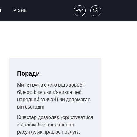
Рус
И
РІЗНЕ
Поради
Миття рук з сіллю від хвороб і
бідності: звідки з’явився цей
народний звичай і чи допомагає
він сьогодні
Київстар дозволяє користуватися
зв’язком без поповнення
рахунку: як працює послуга