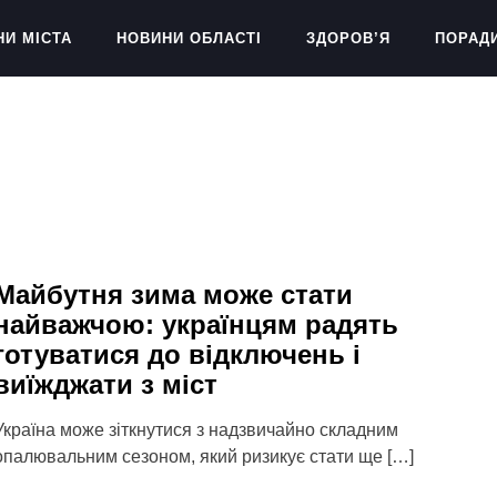
НИ МІСТА
НОВИНИ ОБЛАСТІ
ЗДОРОВ’Я
ПОРАД
Майбутня зима може стати
найважчою: українцям радять
готуватися до відключень і
виїжджати з міст
Україна може зіткнутися з надзвичайно складним
опалювальним сезоном, який ризикує стати ще […]