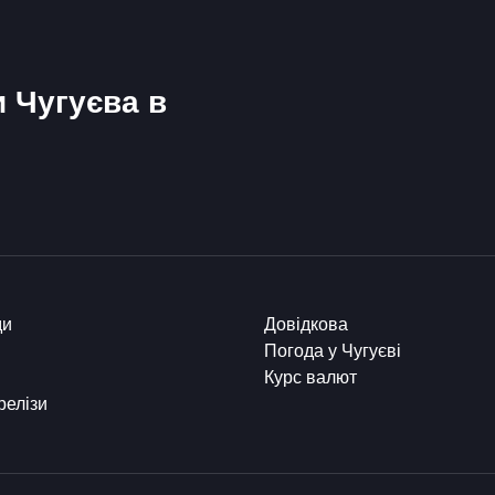
и Чугуєва в
ди
Довідкова
Погода у Чугуєві
Курс валют
релізи