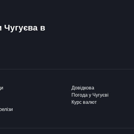
и Чугуєва в
ди
Довідкова
Погода у Чугуєві
Курс валют
релізи