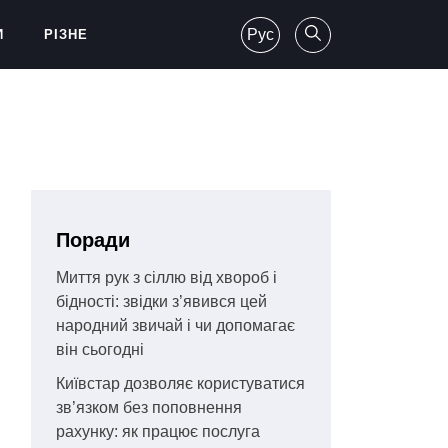
Рус
И
РІЗНЕ
Поради
Миття рук з сіллю від хвороб і
бідності: звідки з’явився цей
народний звичай і чи допомагає
він сьогодні
Київстар дозволяє користуватися
зв’язком без поповнення
рахунку: як працює послуга