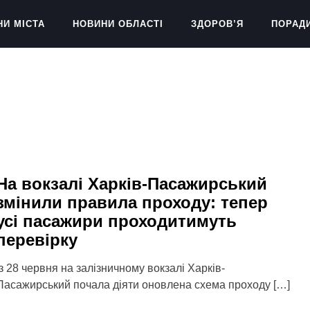
НИ МІСТА
НОВИНИ ОБЛАСТІ
ЗДОРОВ’Я
ПОРАД
На вокзалі Харків-Пасажирський
змінили правила проходу: тепер
усі пасажири проходитимуть
перевірку
Із 28 червня на залізничному вокзалі Харків-
Пасажирський почала діяти оновлена схема проходу […]