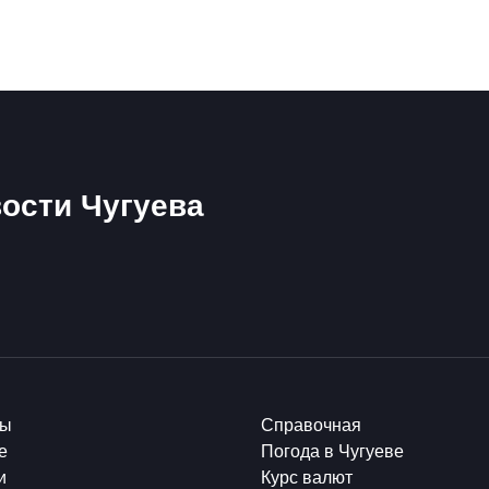
ости Чугуева
ты
Справочная
е
Погода в Чугуеве
и
Курс валют