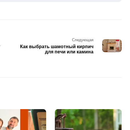
Следующая
у
Как выбрать шамотный кирпич
для печи или камина