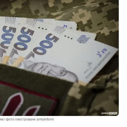
им / фото ілюстроване armyinform