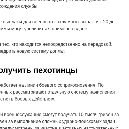
охождения службы.
выплаты для военных в тылу могут вырасти с 20 до
суммы могут увеличиться примерно вдвое.
 тех, кто находится непосредственно на передовой.
едрить новую систему доплат.
получить пехотинцы
работает на линии боевого соприкосновения. По
енных рассматривают отдельную систему начисления
астия в боевых действиях.
ей военнослужащие смогут получать 10 тысяч гривен за
ивен за выполнение сложных ударно-поисковых задач
н предусмотрены за участие в активных наступательных