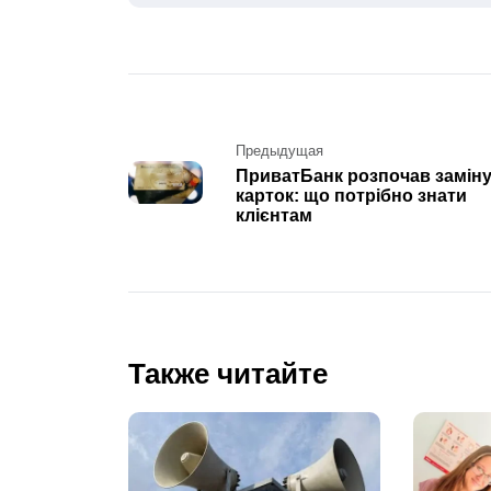
Post
Предыдущая
ПриватБанк розпочав замін
navigation
карток: що потрібно знати
клієнтам
Также читайте