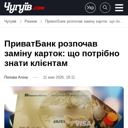
Skip
Укр
to
Chuguiv
content
Чугуев
Разное
ПриватБанк розпочав заміну карток: що потрібно знати клієнтам
ПриватБанк розпочав
заміну карток: що потрібно
знати клієнтам
Попова Аліна
11 мая 2026, 18:11