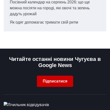
Посівний календар на серпень 2026: що ще
можна посіяти на городі, які овочі та зелень
дадуть урожай
Як одяг допомагає тримати свій ритм
Читайте останні новини Чугуєва в
Google News
Підписатися