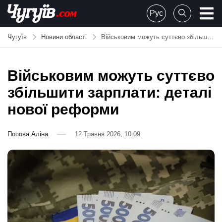
Skip
Рус
to
Chuguiv
content
Чугуїв
Новини області
Військовим можуть суттєво збільшити зарплати: деталі нової реформи
Військовим можуть суттєво
збільшити зарплати: деталі
нової реформи
Попова Аліна
12 Травня 2026, 10:09