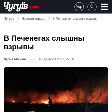
Skip
Укр
to
Chuguiv
content
Чугуев
Новости города
В Печенегах слышны взрывы
В Печенегах слышны
взрывы
Лугіна Марина
07 декабря 2022, 22:30