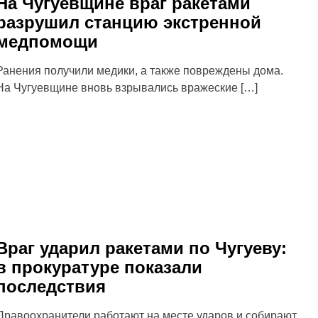
На Чугуевщине враг ракетами
разрушил станцию экстренной
медпомощи
Ранения получили медики, а также повреждены дома.
На Чугуевщине вновь взрывались вражеские […]
Враг ударил ракетами по Чугуеву:
в прокуратуре показали
последствия
Правоохранители работают на месте ударов и собирают